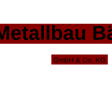
etallbau B
GmbH & Co. KG